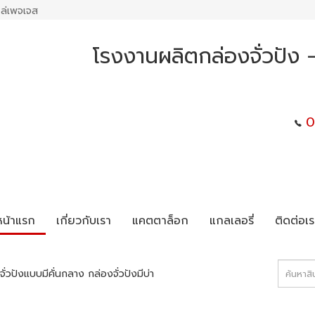
ล่เพจเจส
โรงงานผลิตกล่องจั่วปัง 
0
หน้าแรก
เกี่ยวกับเรา
แคตตาล็อก
แกลเลอรี่
ติดต่อเร
ั่วปังแบบมีคั่นกลาง กล่องจั่วปังมีบ่า