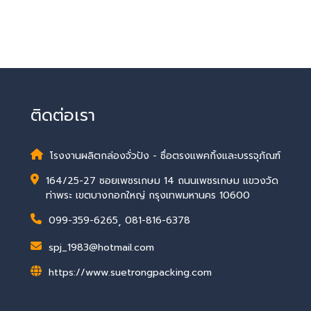
ติดต่อเรา
โรงงานผลิตกล่องจั่วปัง - ซื่อตรงแพคกิ้งและบรรจุภัณฑ์
164/25-27 ซอยเพชรเกษม 14 ถนนเพชรเกษม แขวงวัด
ท่าพระ เขตบางกอกใหญ่ กรุงเทพมหานคร 10600
099-359-6265
,
081-816-6378
spj_1983@hotmail.com
https://www.suetrongpacking.com