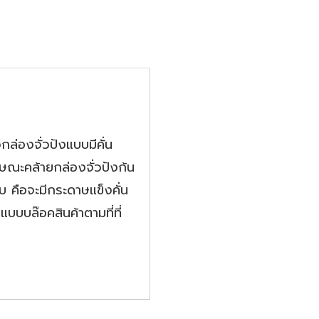
ล่องจั่วปังแบบมีคั่น
กษณะคล้ายกล่องจั่วปังก้น
 คือจะมีกระดาษแข็งคั่น
แบบบล๊อคสินค้าตามที่ที่