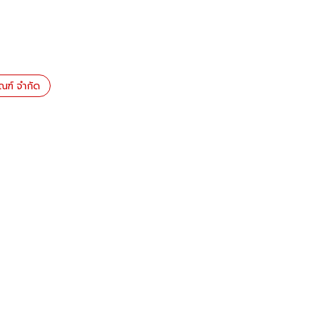
ัณฑ์ จำกัด