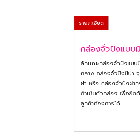
รายละเอียด
กล่องจั่วปังแบบมี
ลักษณะกล่องจั่วปังแบบมี
กลาง กล่องจั่วปังมีบ่า 
ฝา หรือ กล่องจั่วปังฝา
ด้านในตัวกล่อง เพื่อยึดตั
ลูกค้าต้องการได้