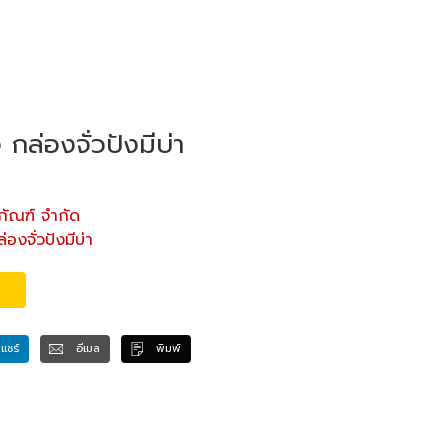
กล่องจั่วปังมีบ่า
ุภัณฑ์ จำกัด
องจั่วปังมีบ่า
แชร์
อีเมล
พิมพ์