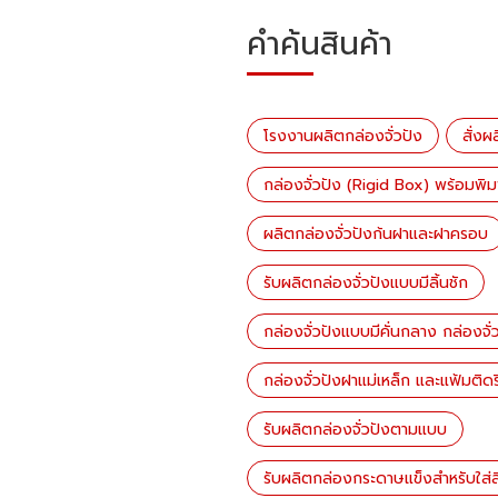
คำค้นสินค้า
โรงงานผลิตกล่องจั่วปัง
สั่งผ
กล่องจั่วปัง (Rigid Box) พร้อมพิม
ผลิตกล่องจั่วปังก้นฝาและฝาครอบ
รับผลิตกล่องจั่วปังแบบมีลิ้นชัก
กล่องจั่วปังแบบมีคั่นกลาง กล่องจั่ว
กล่องจั่วปังฝาแม่เหล็ก และแฟ้มติดริ
รับผลิตกล่องจั่วปังตามแบบ
รับผลิตกล่องกระดาษแข็งสำหรับใส่ส